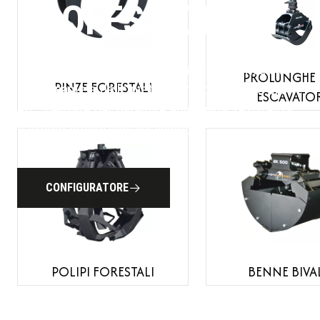
PROFESSIONALI
Produciamo attrezzature per la movimentazione
PROLUNGHE 
PINZE FORESTALI
del legname e delle pietre, per il taglio delle piante
ESCAVATOR
etc., pensate per garantire affidabilità, resistenza
e ottime prestazioni sul campo.
CONFIGURATORE
POLIPI FORESTALI
BENNE BIVA