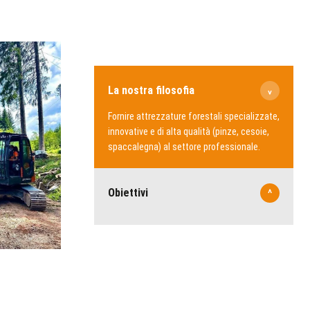
La nostra filosofia
^
Fornire attrezzature forestali specializzate,
innovative e di alta qualità (pinze, cesoie,
spaccalegna) al settore professionale.
Obiettivi
^