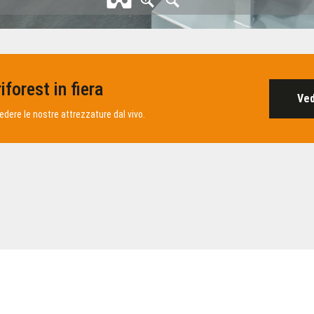
iforest in fiera
Ved
edere le nostre attrezzature dal vivo.